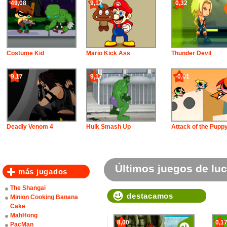
49,08
9,17
0,32
Costume Kid
Mario Kick Ass
Thunder Devil
9,17
9,17
-0,01
Deadly Venom 4
Hulk Smash Up
Attack of the Pupp
Últimos juegos de lu
más jugados
The Shangai
destacamos
Minion Cooking Banana
Cake
MahHong
8,00
0,1
PacMan