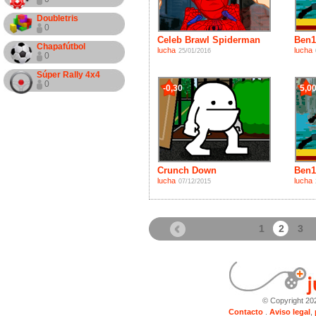
Doubletris
0
Celeb Brawl Spiderman
Ben1
Chapafútbol
lucha
lucha
25/01/2016
0
Súper Rally 4x4
0
-0,30
5,0
Crunch Down
Ben1
lucha
lucha
07/12/2015
1
2
3
© Copyright 20
Contacto
.
Aviso legal
,