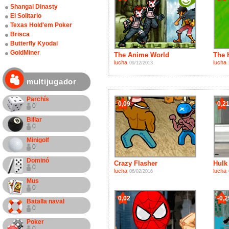
Shangai Dinasty
El Solitario
Texas Hold'em Poker
Brisca
Butterfly Kyodai
GoldMiner
The Anime World
The 
lucha
lucha
09/12/2013
multijugador
Parchís
0,09
0,2
0
Billar
0
Minigolf
0
Dominó
Crazy Flasher
Hulk
0
lucha
lucha
06/02/2016
Mus
0
0,02
-0,2
Batalla naval
0
Poker
0