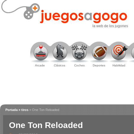
la web de los jugones
Arcade
Clásicos
Coches
Deportes
Habilidad
Portada
» tiros
» One Ton Reloaded
One Ton Reloaded