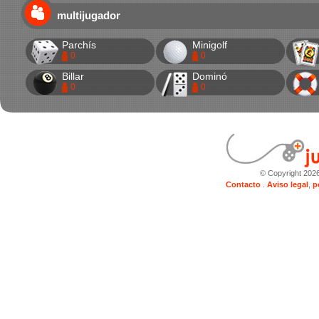
multijugador
Parchís
Minigolf
0
0
Billar
Dominó
0
0
© Copyright 202
Contacto
.
Aviso legal
,
p