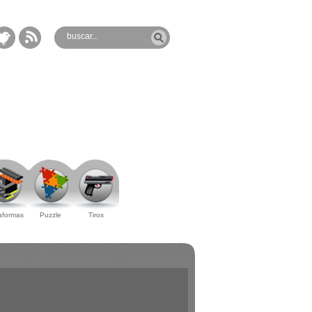
aformas
Puzzle
Tiros