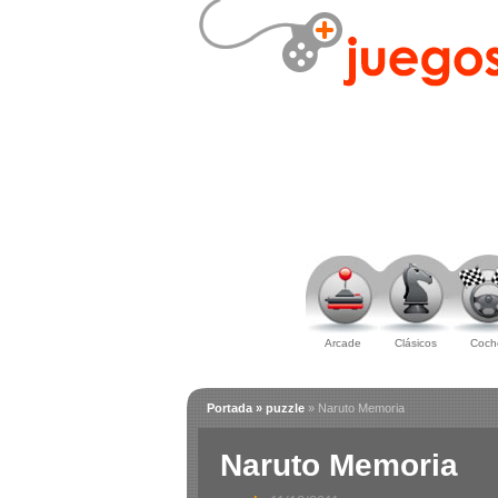
Arcade
Clásicos
Coch
Portada
» puzzle
» Naruto Memoria
Naruto Memoria