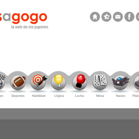
la web de los jugones
es
Deportes
Habilidad
Lógica
Lucha
Mesa
Naves
Plat