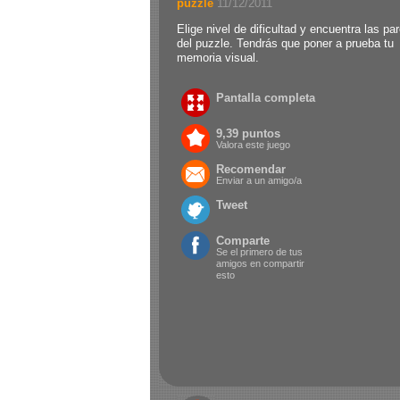
puzzle
.
11/12/2011
Elige nivel de dificultad y encuentra las pa
del puzzle. Tendrás que poner a prueba tu
memoria visual.
Pantalla completa
9,39 puntos
Valora este juego
Recomendar
Enviar a un amigo/a
Tweet
Comparte
Se el primero de tus
amigos en compartir
esto