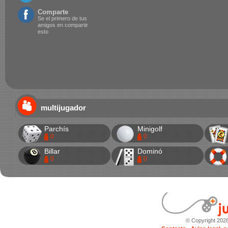
Comparte
Se el primero de tus
amigos en compartir
esto
multijugador
Parchís
Minigolf
0
0
Billar
Dominó
0
0
© Copyright 202