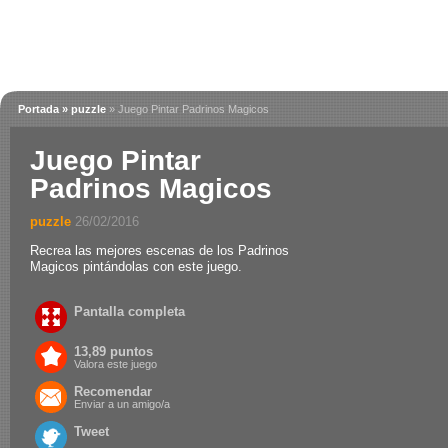
Portada
» puzzle
» Juego Pintar Padrinos Magicos
Juego Pintar
Padrinos Magicos
puzzle
.
26/02/2016
Recrea las mejores escenas de los Padrinos
Magicos pintándolas con este juego.
Pantalla completa
13,89 puntos
Valora este juego
Recomendar
Enviar a un amigo/a
Tweet