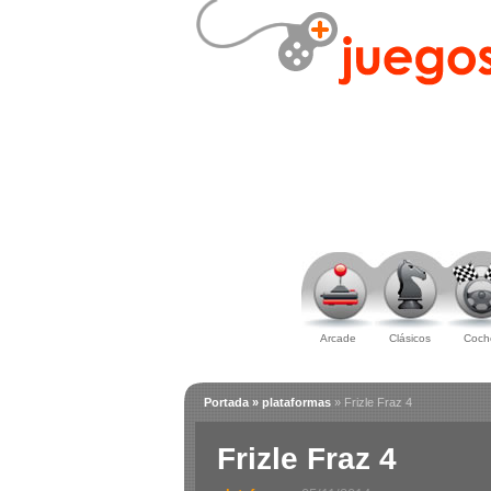
Arcade
Clásicos
Coch
Portada
» plataformas
» Frizle Fraz 4
Frizle Fraz 4