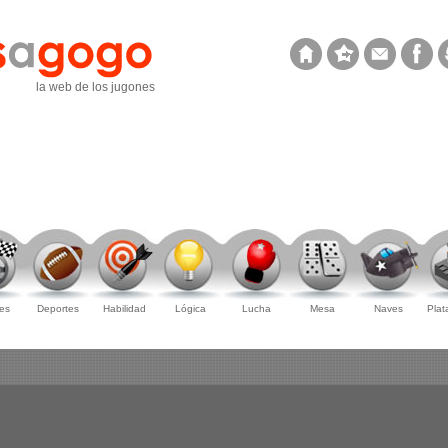
la web de los jugones
es
Deportes
Habilidad
Lógica
Lucha
Mesa
Naves
Plat