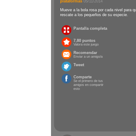
plataformas
.
05/11/2014
Mueve a la bola rosa por cada nivel para q
rescate a los pequeños de su especie.
Pantalla completa
7,80 puntos
Valora este juego
Recomendar
Enviar a un amigo/a
Tweet
Comparte
Se el primero de tus
amigos en compartir
esto