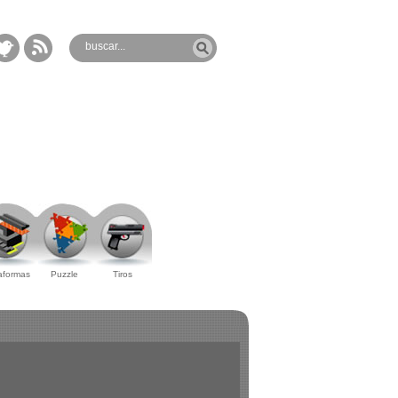
aformas
Puzzle
Tiros