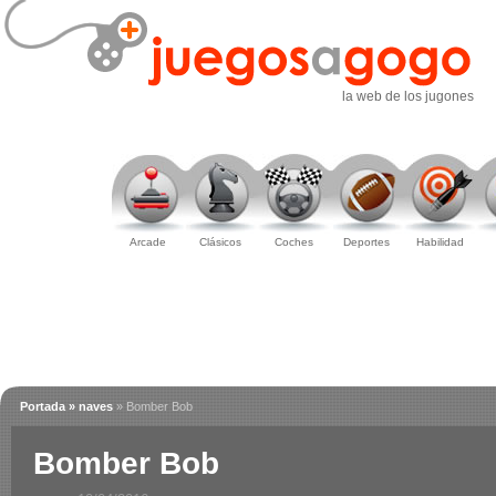
la web de los jugones
Arcade
Clásicos
Coches
Deportes
Habilidad
Portada
» naves
» Bomber Bob
Bomber Bob