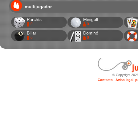
multijugador
Parchís
Minigolf
0
0
Billar
Dominó
0
0
© Copyright 202
Contacto
.
Aviso legal
,
p