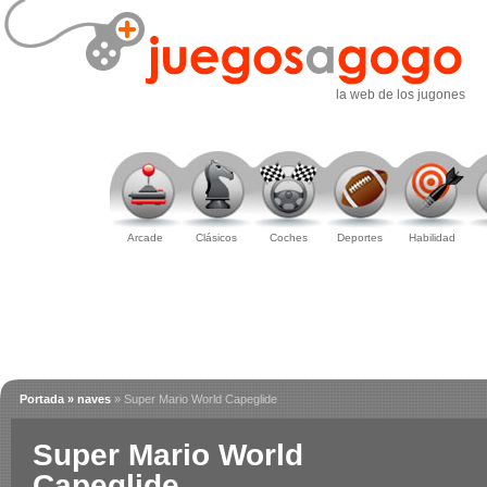
la web de los jugones
Arcade
Clásicos
Coches
Deportes
Habilidad
Portada
» naves
» Super Mario World Capeglide
Super Mario World
Capeglide