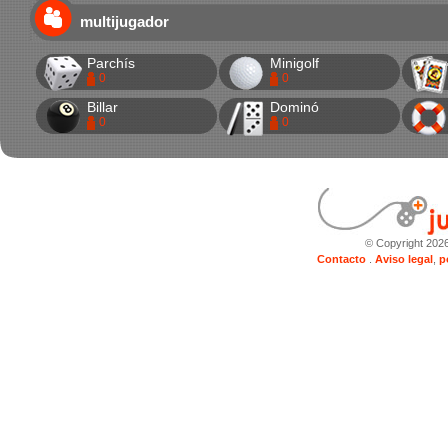
multijugador
Parchís
Minigolf
0
0
Billar
Dominó
0
0
© Copyright 202
Contacto
.
Aviso legal
,
p