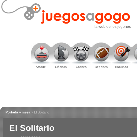
la web de los jugones
Arcade
Clásicos
Coches
Deportes
Habilidad
Portada
» mesa
» El Solitario
El Solitario