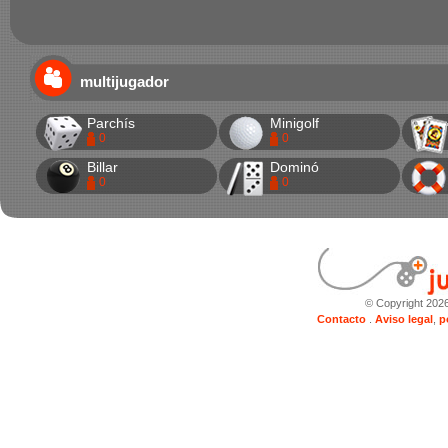
multijugador
Parchís
Minigolf
0
0
Billar
Dominó
0
0
© Copyright 202
Contacto
.
Aviso legal
,
p