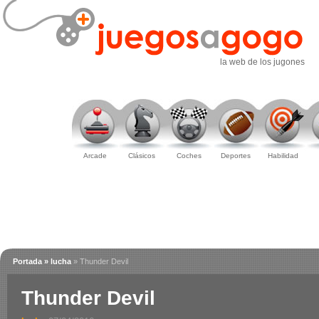
la web de los jugones
Arcade
Clásicos
Coches
Deportes
Habilidad
Portada
» lucha
» Thunder Devil
Thunder Devil