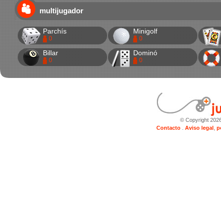
multijugador
Parchís
Minigolf
0
0
Billar
Dominó
0
0
© Copyright 202
Contacto
.
Aviso legal
,
p