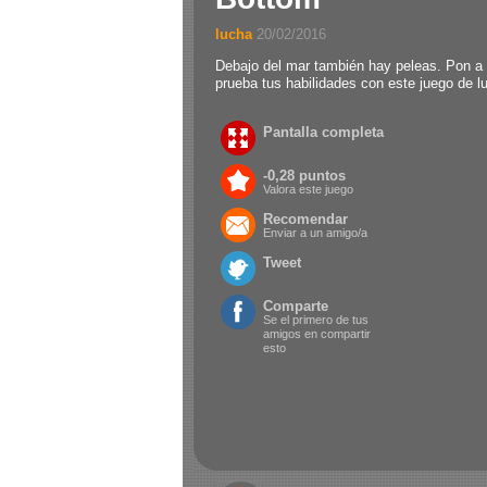
lucha
.
20/02/2016
Debajo del mar también hay peleas. Pon a
prueba tus habilidades con este juego de l
Pantalla completa
-0,28 puntos
Valora este juego
Recomendar
Enviar a un amigo/a
Tweet
Comparte
Se el primero de tus
amigos en compartir
esto