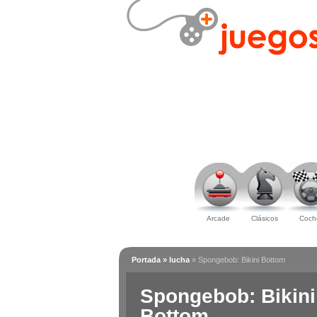
Arcade
Clásicos
Coch
Portada
» lucha
» Spongebob: Bikini Bottom
Spongebob: Bikini
Bottom