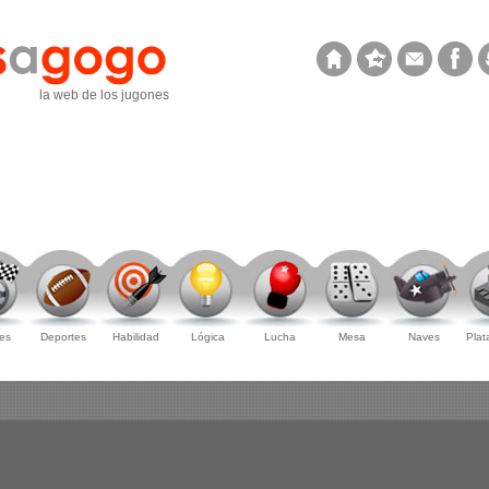
la web de los jugones
es
Deportes
Habilidad
Lógica
Lucha
Mesa
Naves
Plat