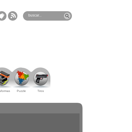
aformas
Puzzle
Tiros