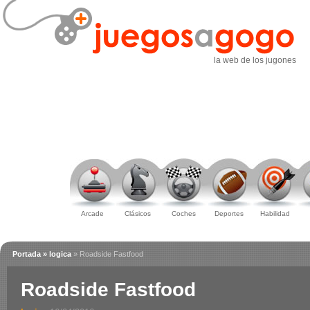
la web de los jugones
Arcade
Clásicos
Coches
Deportes
Habilidad
Portada
» logica
» Roadside Fastfood
Roadside Fastfood