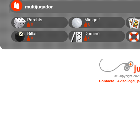
multijugador
Parchís
Minigolf
0
0
Billar
Dominó
0
0
© Copyright 202
Contacto
.
Aviso legal
,
p