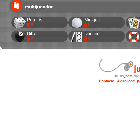
multijugador
Parchís
Minigolf
0
0
Billar
Dominó
0
0
© Copyright 202
Contacto
.
Aviso legal
,
p