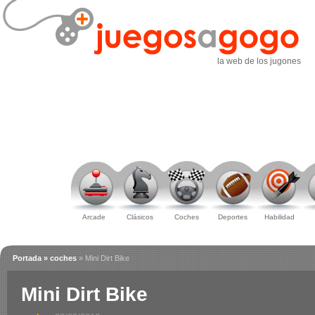
la web de los jugones
Arcade
Clásicos
Coches
Deportes
Habilidad
Portada
» coches
» Mini Dirt Bike
Mini Dirt Bike