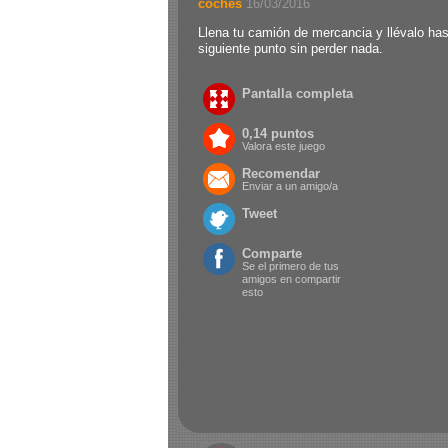
coches
.
16/03/2016
Llena tu camión de mercancia y llévalo has
siguiente punto sin perder nada.
Pantalla completa
0,14 puntos
Valora este juego
Recomendar
Enviar a un amigo/a
Tweet
Comparte
Se el primero de tus
amigos en compartir
esto