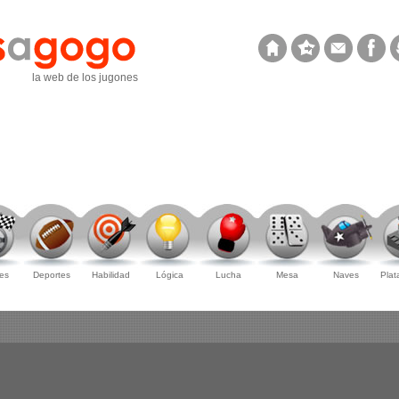
la web de los jugones
es
Deportes
Habilidad
Lógica
Lucha
Mesa
Naves
Plat