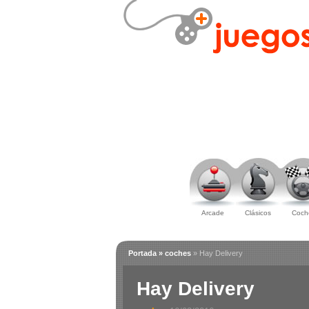
Arcade
Clásicos
Coch
Portada
» coches
» Hay Delivery
Hay Delivery