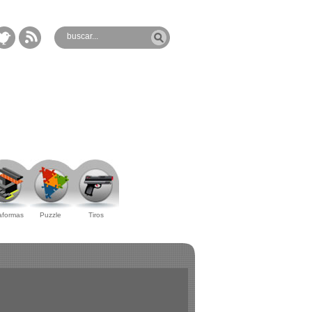
aformas
Puzzle
Tiros