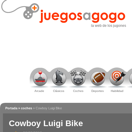
la web de los jugones
Arcade
Clásicos
Coches
Deportes
Habilidad
Portada
» coches
» Cowboy Luigi Bike
Cowboy Luigi Bike