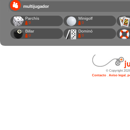
multijugador
Parchís
Minigolf
0
0
Billar
Dominó
0
0
© Copyright 202
Contacto
.
Aviso legal
,
p