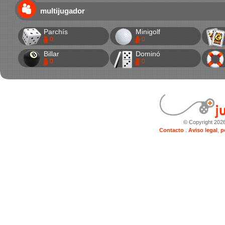
multijugador
Parchís
Minigolf
0
0
Billar
Dominó
0
0
© Copyright 202
Contacto
.
Aviso legal
,
p