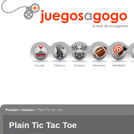
la web de los jugones
Arcade
Clásicos
Coches
Deportes
Habilidad
Portada
» clasicos
» Plain Tic Tac Toe
Plain Tic Tac Toe