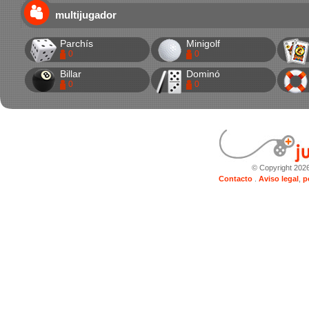
multijugador
Parchís
Minigolf
0
0
Billar
Dominó
0
0
© Copyright 202
Contacto
.
Aviso legal
,
p