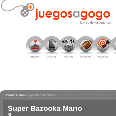
la web de los jugones
Arcade
Clásicos
Coches
Deportes
Habilidad
Portada
» tiros
» Super Bazooka Mario 3
Super Bazooka Mario
3