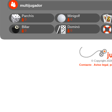
multijugador
Parchís
Minigolf
0
0
Billar
Dominó
0
0
© Copyright 202
Contacto
.
Aviso legal
,
p