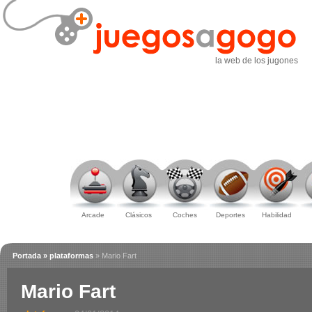
la web de los jugones
Arcade
Clásicos
Coches
Deportes
Habilidad
Portada
» plataformas
» Mario Fart
Mario Fart