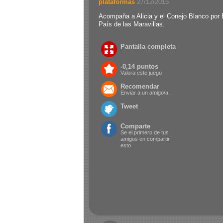
plataformas
.
27/12/2015
Acompaña a Alicia y el Conejo Blanco por 
País de las Maravillas.
Pantalla completa
-0,14 puntos
Valora este juego
Recomendar
Enviar a un amigo/a
Tweet
Comparte
Se el primero de tus
amigos en compartir
esto