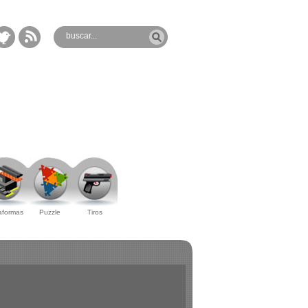
aformas
Puzzle
Tiros