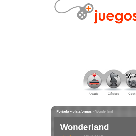
Arcade
Clásicos
Coch
Portada
» plataformas
» Wonderland
Wonderland