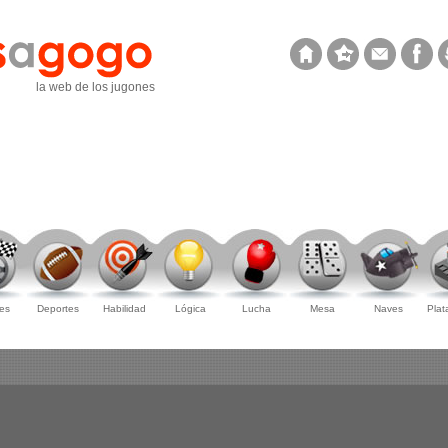
la web de los jugones
es
Deportes
Habilidad
Lógica
Lucha
Mesa
Naves
Plat