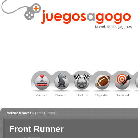
la web de los jugones
Arcade
Clásicos
Coches
Deportes
Habilidad
Portada
» naves
» Front Runner
Front Runner