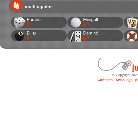
multijugador
Parchís
Minigolf
0
0
Billar
Dominó
0
0
© Copyright 202
Contacto
.
Aviso legal
,
p