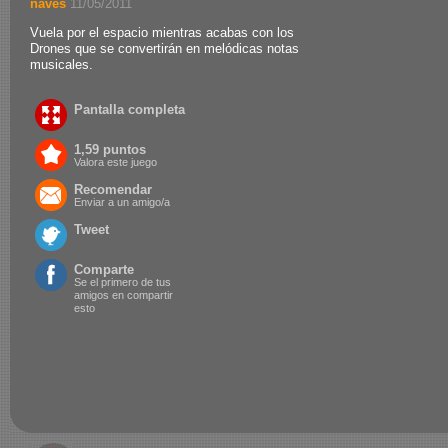
naves
.
11/05/2011
Vuela por el espacio mientras acabas con los
Drones que se convertirán en melódicas notas
musicales.
Pantalla completa
1,59 puntos
Valora este juego
Recomendar
Enviar a un amigo/a
Tweet
Comparte
Se el primero de tus
amigos en compartir
esto