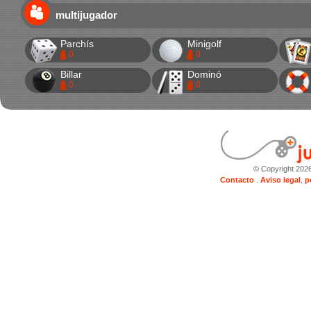
multijugador
Parchís
Minigolf
0
0
Billar
Dominó
0
0
© Copyright 202
Contacto
.
Aviso legal
,
p