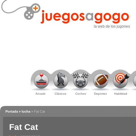
la web de los jugones
Arcade
Clásicos
Coches
Deportes
Habilidad
Portada
» lucha
» Fat Cat
Fat Cat