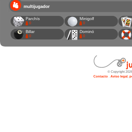
multijugador
Parchís
Minigolf
0
0
Billar
Dominó
0
0
© Copyright 202
Contacto
.
Aviso legal
,
p