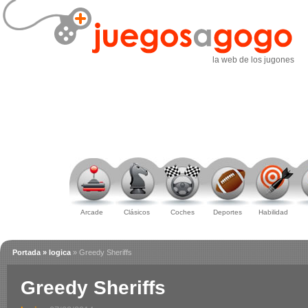
la web de los jugones
Arcade
Clásicos
Coches
Deportes
Habilidad
Portada
» logica
» Greedy Sheriffs
Greedy Sheriffs