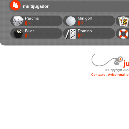
multijugador
Parchís
Minigolf
0
0
Billar
Dominó
0
0
© Copyright 202
Contacto
.
Aviso legal
,
p