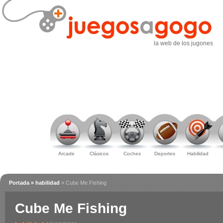
la web de los jugones
Arcade
Clásicos
Coches
Deportes
Habilidad
Portada
» habilidad
» Cube Me Fishing
Cube Me Fishing