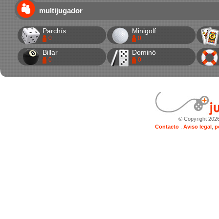
multijugador
Parchís
Minigolf
0
0
Billar
Dominó
0
0
© Copyright 202
Contacto
.
Aviso legal
,
p