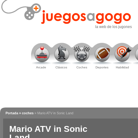
la web de los jugones
Arcade
Clásicos
Coches
Deportes
Habilidad
Portada
» coches
» Mario ATV in Sonic Land
Mario ATV in Sonic
Land