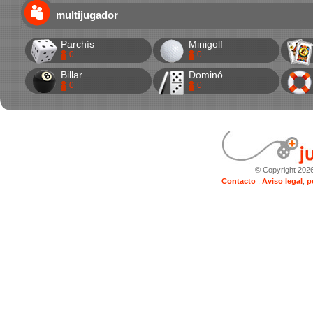
multijugador
Parchís
Minigolf
0
0
Billar
Dominó
0
0
© Copyright 202
Contacto
.
Aviso legal
,
p