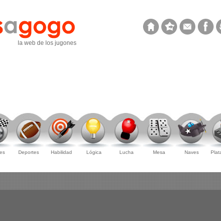
la web de los jugones
es
Deportes
Habilidad
Lógica
Lucha
Mesa
Naves
Plat