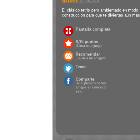
clasicos
.
16/03/2014
El clásico tetris pero ambientado en modo
construcción para que te diviertas aún más
Pantalla completa
8,15 puntos
Valora este juego
Recomendar
Enviar a un amigo/a
Tweet
Comparte
Se el primero de tus
amigos en compartir
esto