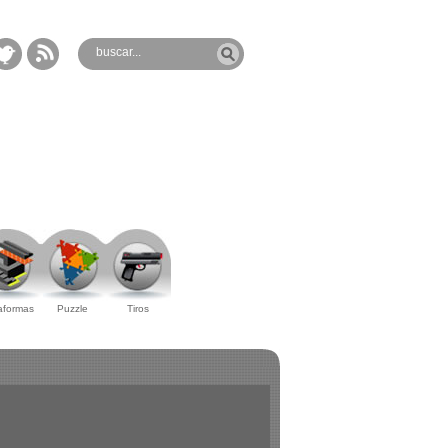
aformas
Puzzle
Tiros