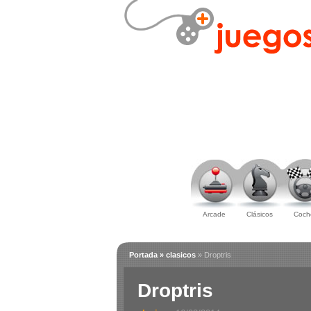
Arcade
Clásicos
Coch
Portada
» clasicos
» Droptris
Droptris