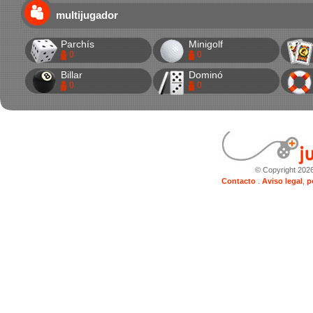
multijugador
Parchís
Minigolf
0
0
Billar
Dominó
0
0
© Copyright 202
Contacto
.
Aviso legal
,
p