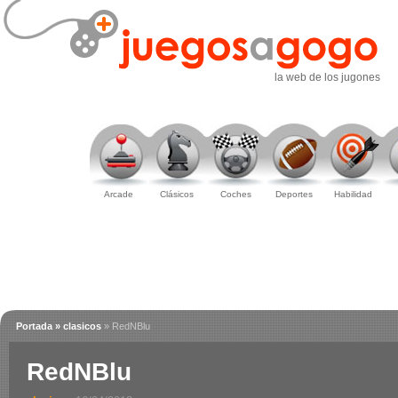
la web de los jugones
Arcade
Clásicos
Coches
Deportes
Habilidad
Portada
» clasicos
» RedNBlu
RedNBlu